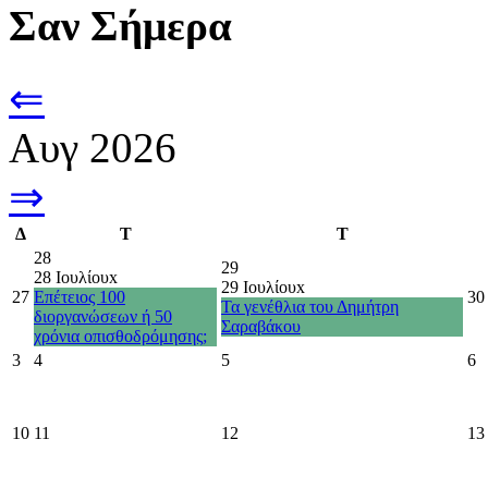
Σαν Σήμερα
⇐
Αυγ 2026
⇒
Δ
Τ
Τ
28
29
28 Ιουλίου
x
29 Ιουλίου
x
27
Επέτειος 100
30
Τα γενέθλια του Δημήτρη
διοργανώσεων ή 50
Σαραβάκου
χρόνια οπισθοδρόμησης;
3
4
5
6
10
11
12
13