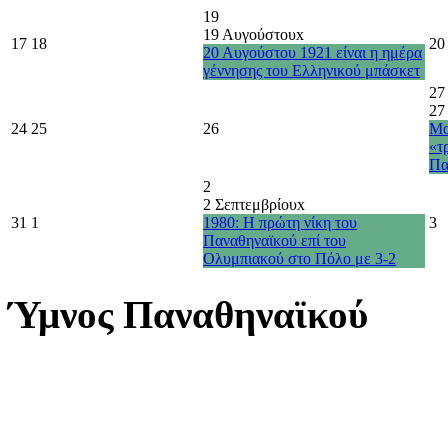
19
19 Αυγούστου
x
17
18
20
20 Αυγούστου 1921 είναι η ημέρα
γέννησης του Ελληνικού μπάσκετ
27
27
24
25
26
Μο
«τ
Πα
2
2 Σεπτεμβρίου
x
31
1
1980: Η πρώτη νίκη του
3
Παναθηναϊκού επί του
Ολυμπιακού στο Πόλο με 3-2
Ύμνος Παναθηναϊκού