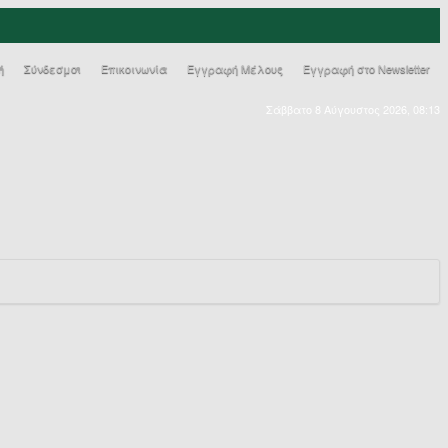
ή
Σύνδεσμοι
Επικοινωνία
Εγγραφή Μέλους
Εγγραφή στο Newsletter
Σάββατο 8 Αύγουστος 2026, 08:13