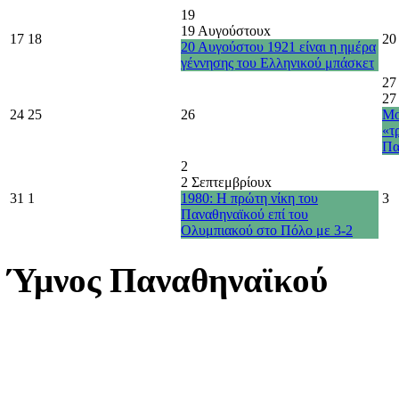
19
19 Αυγούστου
x
17
18
20
20 Αυγούστου 1921 είναι η ημέρα
γέννησης του Ελληνικού μπάσκετ
27
27
24
25
26
Μο
«τ
Πα
2
2 Σεπτεμβρίου
x
31
1
1980: Η πρώτη νίκη του
3
Παναθηναϊκού επί του
Ολυμπιακού στο Πόλο με 3-2
Ύμνος Παναθηναϊκού