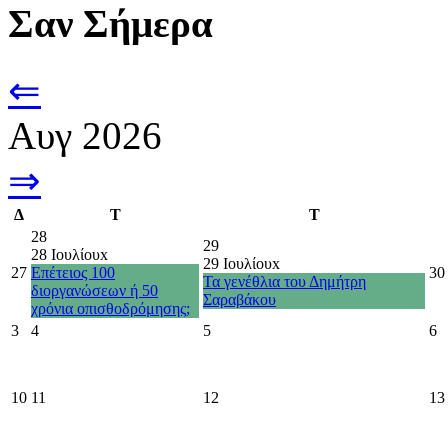
Σαν Σήμερα
⇐
Αυγ 2026
⇒
Δ
Τ
Τ
28
29
28 Ιουλίου
x
29 Ιουλίου
x
27
Επέτειος 100
30
Τα γενέθλια του Δημήτρη
διοργανώσεων ή 50
Σαραβάκου
χρόνια οπισθοδρόμησης;
3
4
5
6
10
11
12
13